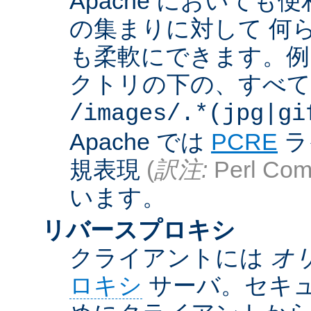
Apache において
の集まりに対して 何
も柔軟にできます。例えば
クトリの下の、すべての .g
/images/.*(jpg|gi
Apache では
PCRE
ラ
規表現
(
訳注:
Perl Comp
います。
リバースプロキシ
クライアントには
オ
ロキシ
サーバ。セキュ