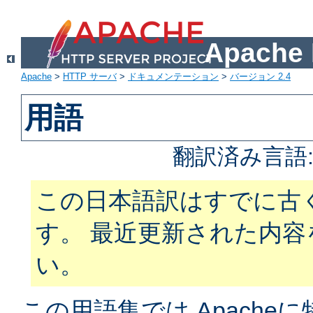
Apach
Apache
>
HTTP サーバ
>
ドキュメンテーション
>
バージョン 2.4
用語
翻訳済み言語
この日本語訳はすでに古
す。 最近更新された内
い。
この用語集では Apach