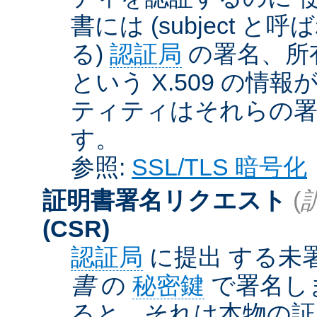
書には (subject と呼
る)
認証局
の署名、所
という X.509 の
ティティはそれらの署
す。
参照:
SSL/TLS 暗号化
証明書署名リクエスト
(
(CSR)
認証局
に提出 する未
書
の
秘密鍵
で署名しま
ると、それは本物の証