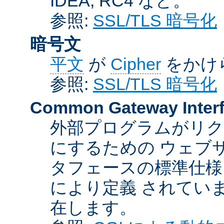
IDEA, RC4 など。
参照:
SSL/TLS 暗号化
暗号文
平文
が
Cipher
をかけ
参照:
SSL/TLS 暗号化
Common Gateway Inter
外部プログラムがリ
にするための ウェブ
タフェースの標準仕様
により定義 されてい
在します。