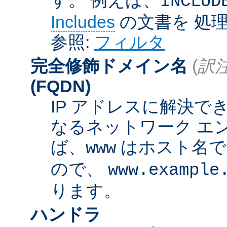
INCLUD
Includes
の文書を 処
参照:
フィルタ
完全修飾ドメイン名
(
訳注
(FQDN)
IP アドレスに解決
なるネットワーク エ
ば、
はホスト名
www
ので、
www.example
ります。
ハンドラ