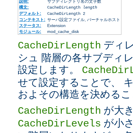
説明:
サブディレクトリ名の文字数
構文:
CacheDirLength
length
デフォルト:
CacheDirLength 2
コンテキスト:
サーバ設定ファイル, バーチャルホスト
ステータス:
Extension
モジュール:
mod_cache_disk
ディレ
CacheDirLength
シュ 階層の各サブディ
設定します。
CacheDir
せて設定することで、 
およその構造を決めるこ
が大
CacheDirLength
が小さ
CacheDirLevels