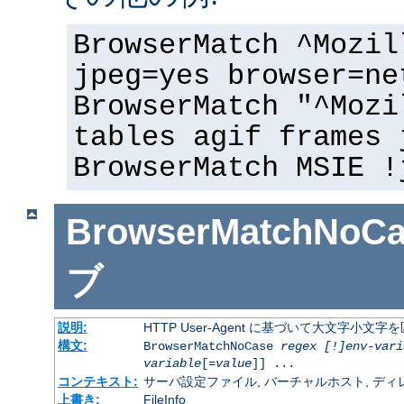
BrowserMatch ^Mozil
jpeg=yes browser=ne
BrowserMatch "^Mozi
tables agif frames 
BrowserMatch MSIE !
BrowserMatchNoCa
ブ
説明:
HTTP User-Agent に基づいて大文字小
構文:
BrowserMatchNoCase
regex [!]env-vari
variable
[=
value
]] ...
コンテキスト:
サーバ設定ファイル, バーチャルホスト, ディレクトリ
上書き:
FileInfo