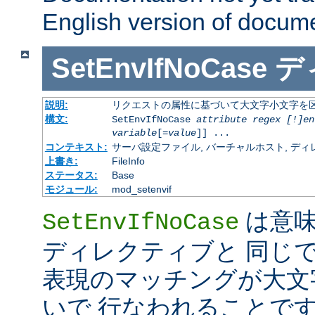
English version of docum
SetEnvIfNoCase
デ
説明:
リクエストの属性に基づいて大文字小文字を
構文:
SetEnvIfNoCase
attribute regex [!]en
variable
[=
value
]] ...
コンテキスト:
サーバ設定ファイル, バーチャルホスト, ディレクトリ
上書き:
FileInfo
ステータス:
Base
モジュール:
mod_setenvif
は意
SetEnvIfNoCase
ディレクティブと 同じ
表現のマッチングが大文
いで 行なわれることです