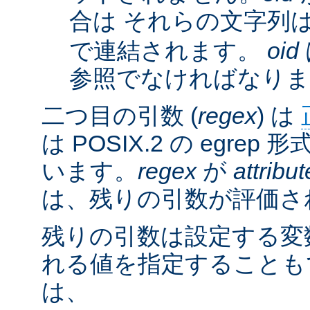
合は それらの文字列
で連結されます。
oid
参照でなければなりま
二つ目の引数 (
regex
) は
は POSIX.2 の egre
います。
regex
が
attribut
は、残りの引数が評価さ
残りの引数は設定する変
れる値を指定することも
は、