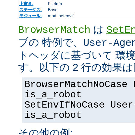
上書き:
FileInfo
ステータス:
Base
モジュール:
mod_setenvif
は
BrowserMatch
SetE
ブの 特例で、
User-Age
トヘッダに基づいて 環
す。以下の 2 行の効果
BrowserMatchNoCase 
is_a_robot
SetEnvIfNoCase User
is_a_robot
その他の例: