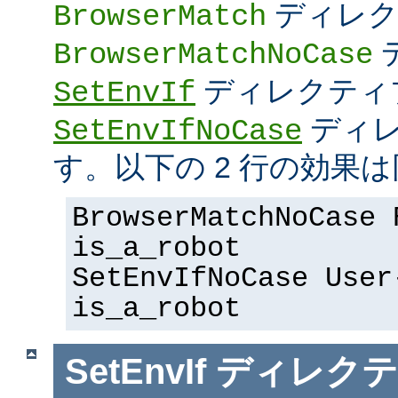
ディレク
BrowserMatch
BrowserMatchNoCase
ディレクティ
SetEnvIf
ディレ
SetEnvIfNoCase
す。以下の 2 行の効果は
BrowserMatchNoCase 
is_a_robot
SetEnvIfNoCase User
is_a_robot
SetEnvIf
ディレクテ