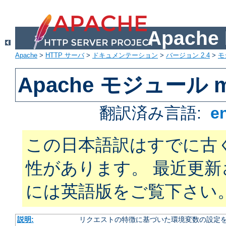
Apach
Apache
>
HTTP サーバ
>
ドキュメンテーション
>
バージョン 2.4
>
モ
Apache モジュール mo
翻訳済み言語:
e
この日本語訳はすでに古
性があります。 最近更
には英語版をご覧下さい
説明:
リクエストの特徴に基づいた環境変数の設定