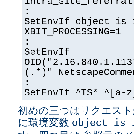
intra_site_referral
:
SetEnvIf object_is_
XBIT_PROCESSING=1
:
SetEnvIf
OID("2.16.840.1.113
(.*)" NetscapeComme
:
SetEnvIf ^TS* ^[a-z
初めの三つはリクエスト
に環境変数
object_is_