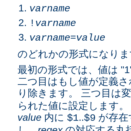
varname
!
varname
varname
=
value
のどれかの形式になりま
最初の形式では、値は "1
二つ目はもし値が定義さ
り除きます。 三つ目は
られた値に設定します。 2.
value
内に
..
が存在
$1
$9
し、
regex
の対応する丸