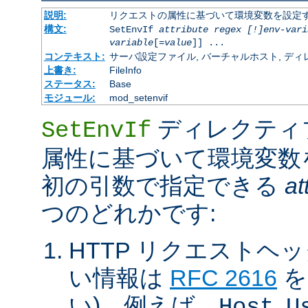
説明:
リクエストの属性に基づいて環境変数を設定
構文:
SetEnvIf
attribute regex [!]env-vari
variable
[=
value
]] ...
コンテキスト:
サーバ設定ファイル, バーチャルホスト, ディレクトリ
上書き:
FileInfo
ステータス:
Base
モジュール:
mod_setenvif
ディレクティ
SetEnvIf
属性に基づいて環境変数
初の引数で指定できる
at
つのどれかです:
HTTP リクエストヘ
い情報は
RFC 2616
を
い)。例えば、
,
Host
U