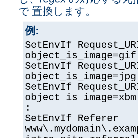
で 置換します。
例:
SetEnvIf Request_UR
object_is_image=gif
SetEnvIf Request_UR
object_is_image=jpg
SetEnvIf Request_UR
object_is_image=xbm
:
SetEnvIf Referer
www\.mydomain\.exam